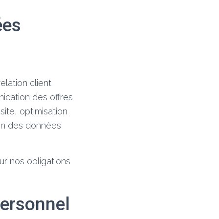
ées
lation client
cation des offres
ite, optimisation
ion des données
ur nos obligations
ersonnel