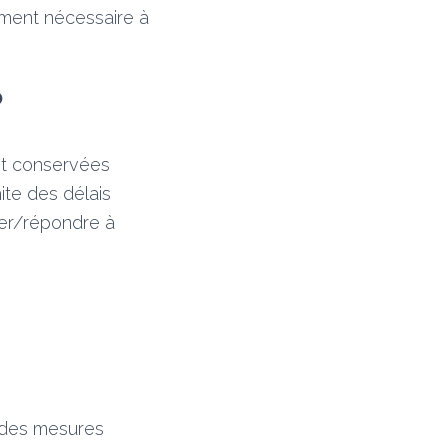
tement nécessaire à
?
ont conservées
ite des délais
ger/répondre à
 des mesures