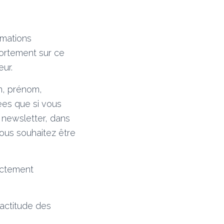
rmations
portement sur ce
eur.
m, prénom,
ées que si vous
 newsletter, dans
vous souhaitez être
rictement
xactitude des