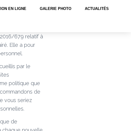
ION EN LIGNE
GALERIE PHOTO
ACTUALITÉS
2016/679 relatif à
ré. Elle a pour
personnel.
ueillis par le
ites
ême politique que
 recommandons de
e vous seriez
rsonnelles.
tique de
 à chaque nouvelle