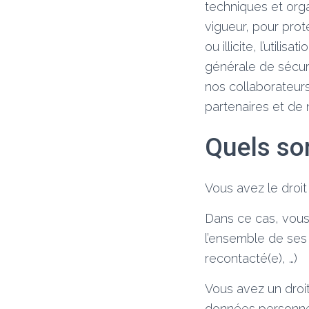
techniques et org
vigueur, pour prot
ou illicite, l’utili
générale de sécuri
nos collaborateurs
partenaires et de 
Quels son
Vous avez le droi
Dans ce cas, vous
l’ensemble de ses
recontacté(e), …)
Vous avez un droit
données personne